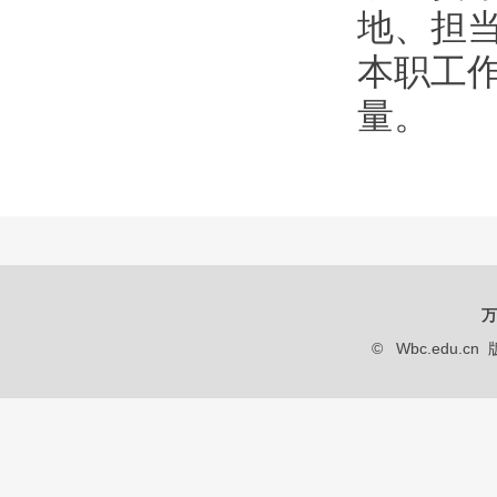
地、担
本职工
量。
万
© Wbc.edu.cn