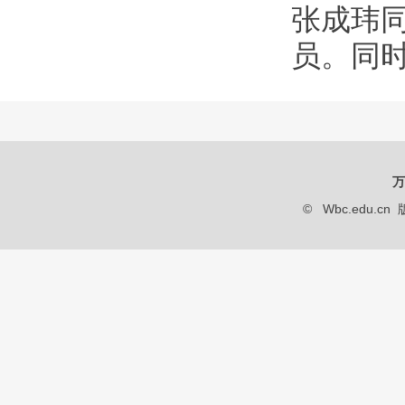
张成玮
员。同
万
© Wbc.edu.cn