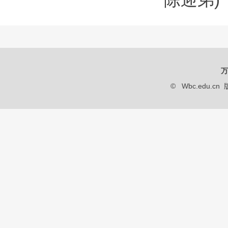
万
© Wbc.edu.cn